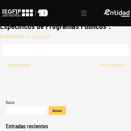
Ir
Taller “Teoría de Cambio y Enfoque al
al
Menú
contenido
Marco Lógico para Diagnósticos
Específicos de Programas Públicos”.
Por
Isabel Verdin
/
20 octubre, 2025
←
Evento anterior
Evento siguiente
→
Buscar
Buscar
Entradas recientes