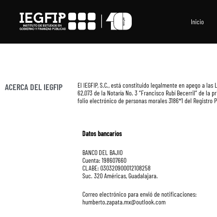
Ir
al
contenido
Inicio
El IEGFIP, S.C., está constituido legalmente en apego a las
ACERCA DEL IEGFIP
62,073 de la Notaría No. 3 “Francisco Rubí Becerril” de la
folio electrónico de personas morales 3186*1 del Registro 
Datos bancarios
BANCO DEL BAJIO
Cuenta: 198607660
CLABE: 030320900012108258
Suc. 320 Américas, Guadalajara.
Correo electrónico para envió de notificaciones:
humberto.zapata.mx@outlook.com