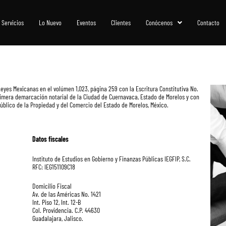
Servicios
Lo Nuevo
Eventos
Clientes
Conócenos
Contacto
 Leyes Mexicanas en el volúmen 1,023, página 259 con la Escritura Constitutiva No.
 primera demarcación notarial de la Ciudad de Cuernavaca, Estado de Morelos y con
Público de la Propiedad y del Comercio del Estado de Morelos, México.
Datos fiscales
Instituto de Estudios en Gobierno y Finanzas Públicas IEGFIP, S.C.
RFC: IEG151109C18
Domicilio Fiscal
Av. de las Américas No. 1421
Int. Piso 12, Int. 12-B
Col. Providencia. C.P. 44630
Guadalajara, Jalisco.