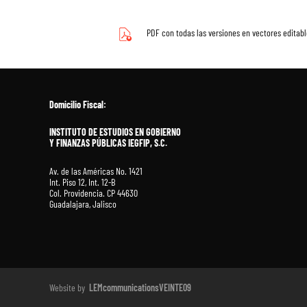
PDF con todas las versiones en vectores editable
Domicilio Fiscal:
INSTITUTO DE ESTUDIOS EN GOBIERNO
Y FINANZAS PÚBLICAS IEGFIP, S.C.
Av. de las Américas No. 1421
Int. Piso 12, Int. 12-B
Col. Providencia. CP 44630
Guadalajara, Jalisco
Website by
LEMcommunicationsVEINTE09