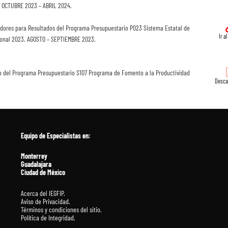
3. OCTUBRE 2023 – ABRIL 2024.
cadores para Resultados del Programa Presupuestario P023 Sistema Estatal de
Ir a
cional 2023. AGOSTO – SEPTIEMBRE 2023.
eño del Programa Presupuestario S107 Programa de Fomento a la Productividad
Desca
Equipo de Especialistas en
:
Monterrey
Guadalajara
Ciudad de México
Acerca del IEGFIP.
Aviso de Privacidad.
Términos y condiciones del sitio.
Política de Integridad.