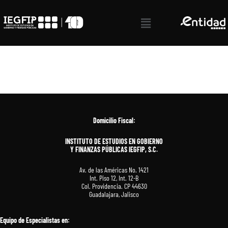
Ir
Inicio
homeV2
al
Menú
contenido
Domicilio Fiscal:
INSTITUTO DE ESTUDIOS EN GOBIERNO
Y FINANZAS PÚBLICAS IEGFIP, S.C.
Av. de las Américas No. 1421
Int. Piso 12, Int. 12-B
Col. Providencia. CP 44630
Guadalajara, Jalisco
Equipo de Especialistas en
: